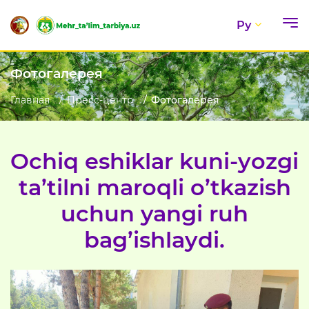
Ру
Фотогалерея
Главная
Пресс-центр
Фотогалерея
Ochiq eshiklar kuni-yozgi
ta’tilni maroqli o’tkazish
uchun yangi ruh
bag’ishlaydi.