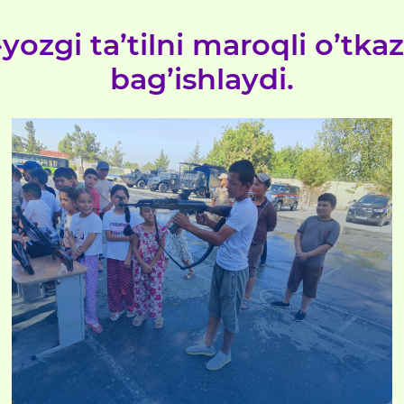
yozgi ta’tilni maroqli o’tk
bag’ishlaydi.