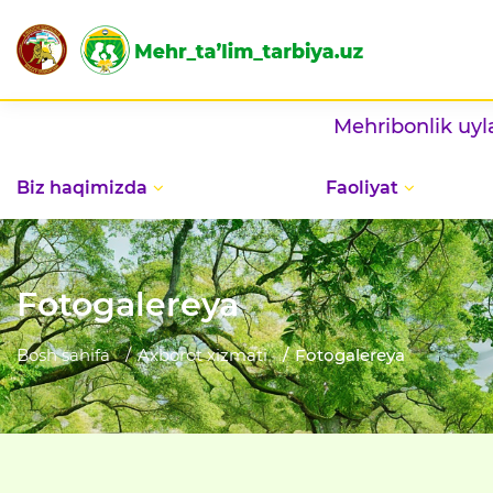
Mehribonlik uylarida bayram — v
Biz haqimizda
Faoliyat
Fotogalereya
Bosh sahifa
Axborot xizmati
Fotogalereya