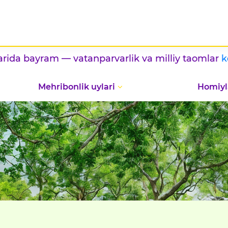
atanparvarlik va milliy taomlar
ko‘rgazmasi
/ / 
Mehribonlik uylari
Homiyl