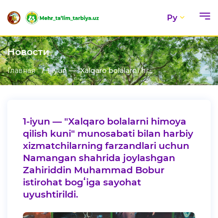
Ру
Новости
Главная
1-iyun — "Xalqaro bolalarni hi...
1-iyun — "Xalqaro bolalarni himoya
qilish kuni" munosabati bilan harbiy
xizmatchilarning farzandlari uchun
Namangan shahrida joylashgan
Zahiriddin Muhammad Bobur
istirohat bogʻiga sayohat
uyushtirildi.