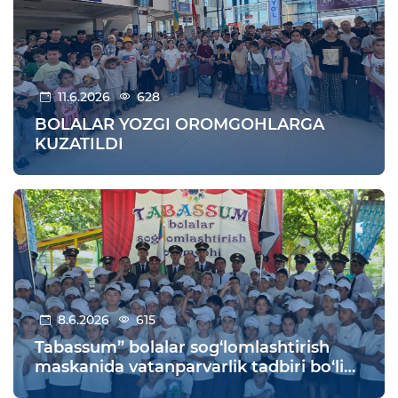
11.6.2026
628
BOLALAR YOZGI OROMGOHLARGA
KUZATILDI
8.6.2026
615
Tabassum” bolalar sog‘lomlashtirish
maskanida vatanparvarlik tadbiri bo‘lib
o‘tdi