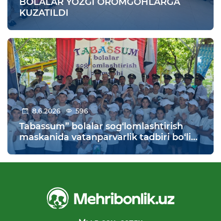
BOLALAR YOZGI OROMGOHLARGA
KUZATILDI
8.6.2026
596
Tabassum” bolalar sog‘lomlashtirish
maskanida vatanparvarlik tadbiri bo‘lib
o‘tdi