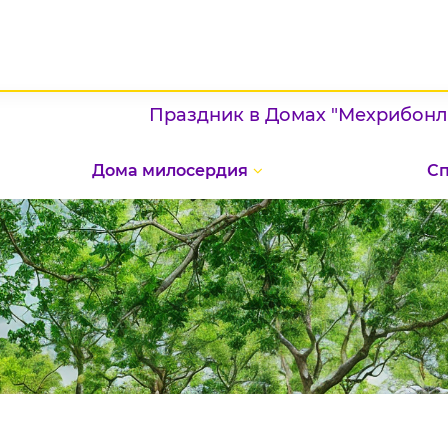
Праздник в Домах "Мехрибонлик": п
Дома милосердия
С