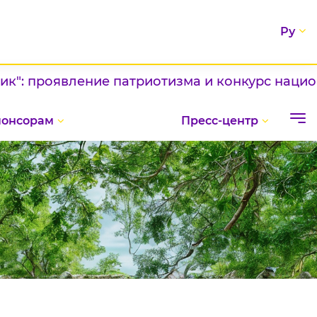
Ру
роявление патриотизма и конкурс национальны
понсорам
Пресс-центр