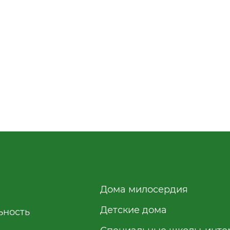
Дома милосердия
Детские дома
ьность