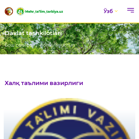
Ўзб
Davlat tashkilotlari
Бош саҳифа
Homiylar uchun
Халқ таълими вазирлиги