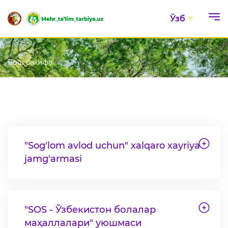
Ўзб
Бош саҳифа
"Sog'lom avlod uchun" xalqaro xayriya
jamg'armasi
"SOS - Ўзбекистон болалар
маҳаллалари" уюшмаси