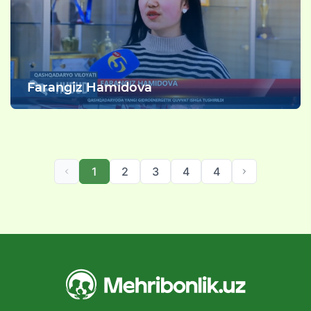
Farangiz Hamidova
1
2
3
4
4