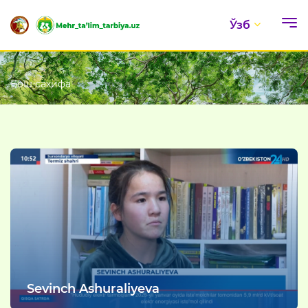
Ўзб
Бош саҳифа
Sevinch Ashuraliyeva