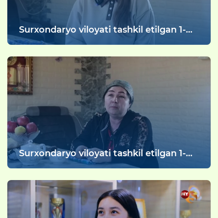
Surxondaryo viloyati tashkil etilgan 1-
sonli “Oilaviy bolalar uyi” tarbiyalanuvchi
Surxondaryo viloyati tashkil etilgan 1-
sonli “Oilaviy bolalar uyi” onasi