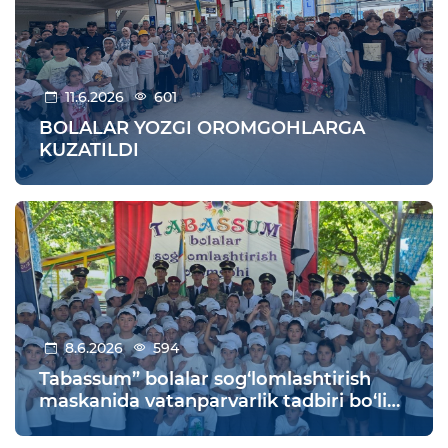
11.6.2026
601
BOLALAR YOZGI OROMGOHLARGA
KUZATILDI
8.6.2026
594
Tabassum” bolalar sog‘lomlashtirish
maskanida vatanparvarlik tadbiri bo‘lib
o‘tdi