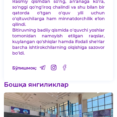
Rasmiy qismdan so‘ng, an'anaga ko‘ra,
so‘nggi qo‘ng‘iroq chalindi va shu bilan bir
qatorda o‘tgan o‘quv yili uchun
o‘qituvchilarga ham minnatdorchilik e'lon
qilindi.
Bitiruvning badiiy qismida o‘quvchi yoshlar
tomonidan namoyish etilgan raqslar,
kuylangan qo‘shiqlar hamda ifodali she'rlar
barcha ishtirokchilarning olqishiga sazovor
bo‘ldi.
Бўлишмоқ:
Бошқа янгиликлар