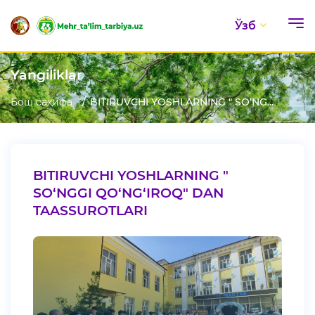
Ўзб
Yangiliklar
Бош саҳифа
BITIRUVCHI YOSHLARNING " SO‘NG...
BITIRUVCHI YOSHLARNING "
SO‘NGGI QO‘NG‘IROQ" DAN
TAASSUROTLARI