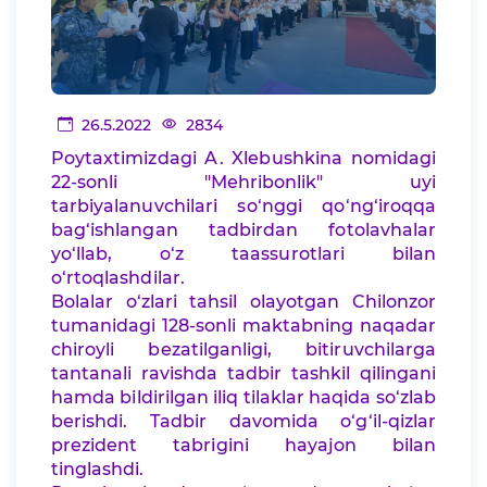
26.5.2022
2834
Poytaxtimizdagi A. Xlebushkina nomidagi
22-sonli "Mehribonlik" uyi
tarbiyalanuvchilari so‘nggi qo‘ng‘iroqqa
bag‘ishlangan tadbirdan fotolavhalar
yo‘llab, o‘z taassurotlari bilan
o‘rtoqlashdilar.
Bolalar o‘zlari tahsil olayotgan Chilonzor
tumanidagi 128-sonli maktabning naqadar
chiroyli bezatilganligi, bitiruvchilarga
tantanali ravishda tadbir tashkil qilingani
hamda bildirilgan iliq tilaklar haqida so‘zlab
berishdi. Tadbir davomida o‘g‘il-qizlar
prezident tabrigini hayajon bilan
tinglashdi.