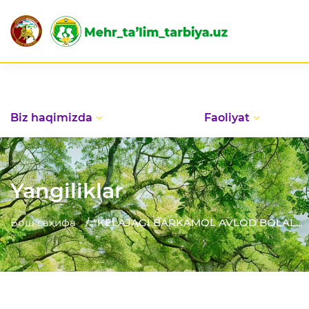
M
Biz haqimizda
Faoliyat
Yangiliklar
Бош саҳифа
"KELAJAGI BARKAMOL AVLOD BOLAL...