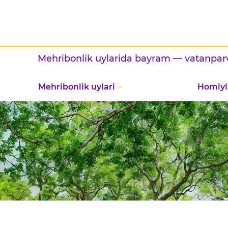
ehribonlik uylarida bayram — vatanparvarlik va m
Mehribonlik uylari
Homiyl