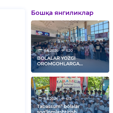
Бошқа янгиликлар
11.6.2026
620
BOLALAR YOZGI
OROMGOHLARGA
KUZATILDI
8.6.2026
613
Tabassum” bolalar
sog‘lomlashtirish