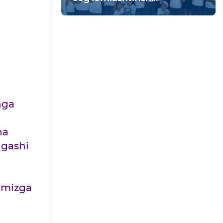
maskanida vatanparvarlik
tadbiri bo‘lib o‘tdi
hga
ha
ngashi
qimizga