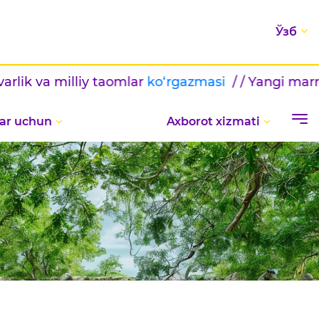
Ўзб
illiy taomlar
ko‘rgazmasi
/ / Yangi marralar sari
ar uchun
Axborot xizmati