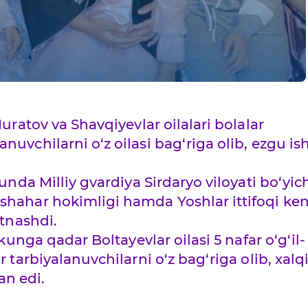
uratov va Shavqiyevlar oilalari bolalar
uvchilarni o‘z oilasi bag‘riga olib, ezgu is
unda Milliy gvardiya Sirdaryo viloyati bo‘yic
shahar hokimligi hamda Yoshlar ittifoqi ke
atnashdi.
kunga qadar Boltayevlar oilasi 5 nafar o‘g‘il-
r tarbiyalanuvchilarni o‘z bag‘riga olib, xal
n edi.