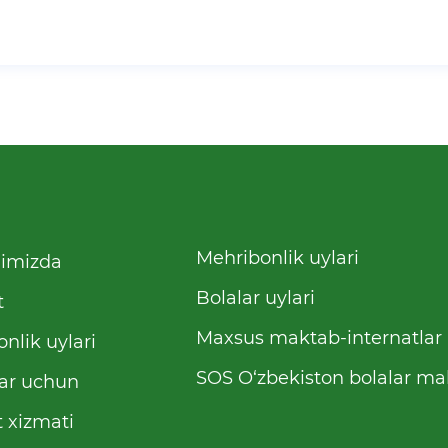
Mehribonlik uylari
qimizda
Bolalar uylari
t
Maxsus maktab-internatlar
nlik uylari
SOS O‘zbekiston bolalar mah
ar uchun
 xizmati