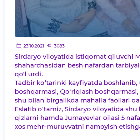
23.10.2021
3083
Sirdaryo viloyatida istiqomat qiluvchi M
shaharchasidan besh nafardan tarbiyalan
qo‘l urdi.
Tadbir ko‘tarinki kayfiyatda boshlanib, 
boshqarmasi, Qo‘riqlash boshqarmasi, 
shu bilan birgalikda mahalla faollari q
Eslatib o‘tamiz, Sirdaryo viloyatida shu 
qizlarni hamda Jumayevlar oilasi 5 nafa
xos mehr-muruvvatni namoyish etishga