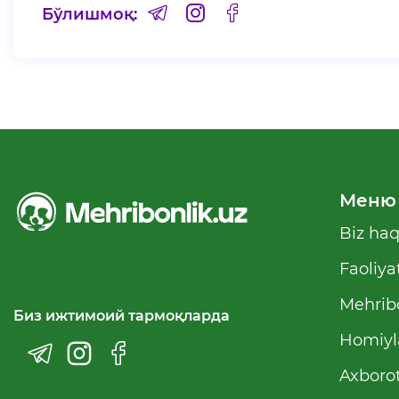
Бўлишмоқ:
Меню
Biz ha
Faoliya
Mehribo
Биз ижтимоий тармоқларда
Homiyl
Axborot