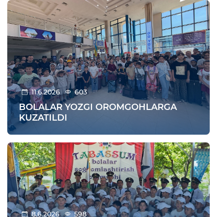
11.6.2026
603
BOLALAR YOZGI OROMGOHLARGA
KUZATILDI
8.6.2026
598