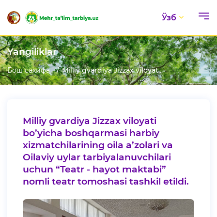
Ўзб
Yangiliklar
Бош саҳифа
Milliy gvardiya Jizzax viloyat...
Milliy gvardiya Jizzax viloyati
bo’yicha boshqarmasi harbiy
xizmatchilarining oila a’zolari va
Oilaviy uylar tarbiyalanuvchilari
uchun “Teatr - hayot maktabi”
nomli teatr tomoshasi tashkil etildi.