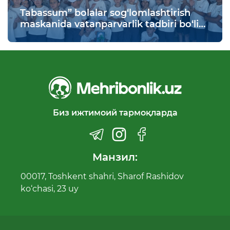
Tabassum” bolalar sog‘lomlashtirish
maskanida vatanparvarlik tadbiri bo‘lib
o‘tdi
Биз ижтимоий тармоқларда
Манзил:
00017, Toshkent shahri, Sharof Rashidov
ko‘chasi, 23 uy