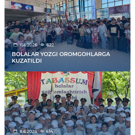
11.6.2026
622
BOLALAR YOZGI OROMGOHLARGA
KUZATILDI
8.6.2026
614