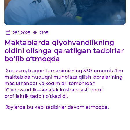
28.1.2025
2195
Maktablarda giyohvandlikning
oldini olishga qaratilgan tadbirlar
bo‘lib o‘tmoqda
Xususan, bugun tumanimizning 330-umumta’lim
maktabida huquqni muhofaza qilish idoralarining
mas’ul rahbar va xodimlari tomonidan
"Giyohvandlik—kelajak kushandasi" nomli
profilaktik tadbir o‘tkazildi.
Joylarda bu kabi tadbirlar davom etmoqda.