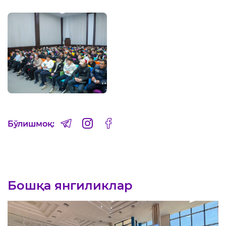
Бўлишмоқ:
Бошқа янгиликлар