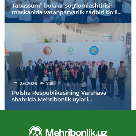
Tabassum” bolalar sog‘lomlashtirish
maskanida vatanparvarlik tadbiri bo‘lib
o‘tdi
2.6.2026
735
Polsha Respublikasining Varshava
shahrida Mehribonlik uylari
tarbiyalanuvchilari o‘rtasida o‘tkazilgan
futbol bo‘yicha XI jahon chempionatida
O‘zbekiston jamoasi g‘alabaga erishdi!