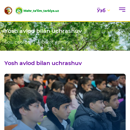
Ўзб
Yosh avlod bilan uchrashuv
Бош саҳифа
Axborot xizmati
Yosh avlod bilan uchrashuv