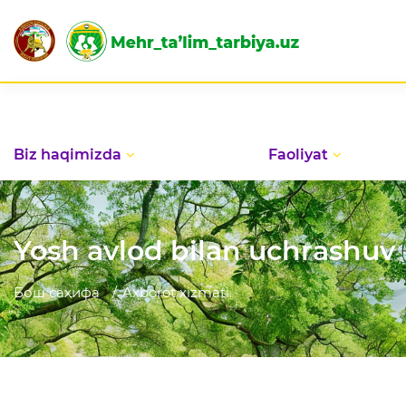
Mehribonli
Biz haqimizda
Faoliyat
Yosh avlod bilan uchrashuv
Бош саҳифа
Axborot xizmati