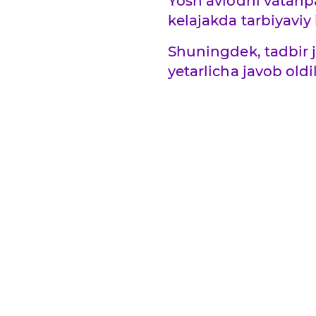
Yosh avlodni vatanpar
kelajakda tarbiyaviy
Shuningdek, tadbir j
yetarlicha javob oldil