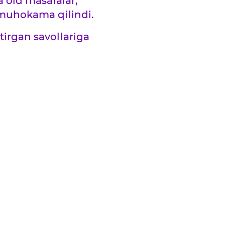
a oid masalalar,
r muhokama qilindi.
tirgan savollariga