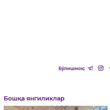
Бўлишмоқ:
Бошқа янгиликлар