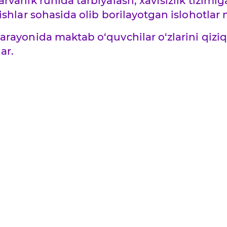
varlik ruhida tarbiyalash, xavfsizlik tizimig
 ishlar sohasida olib borilayotgan islohotla
arayonida maktab o‘quvchilar o‘zlarini qiziq
ar.