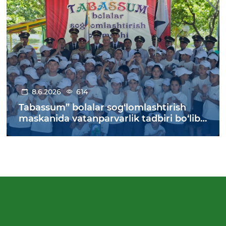
8.6.2026
614
Tabassum” bolalar sog‘lomlashtirish
maskanida vatanparvarlik tadbiri bo‘lib
o‘tdi