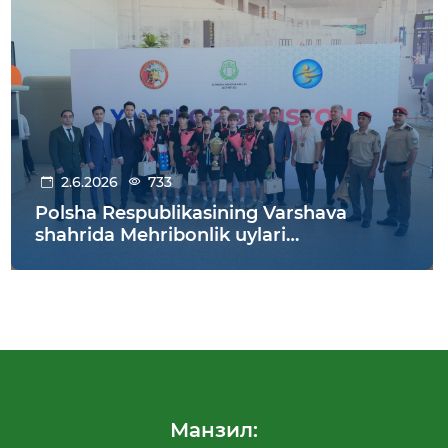
2.6.2026
733
Polsha Respublikasining Varshava
shahrida Mehribonlik uylari
tarbiyalanuvchilari o‘rtasida o‘tkazilgan
futbol bo‘yicha XI jahon chempionatida
O‘zbekiston jamoasi g‘alabaga erishdi!
Манзил: