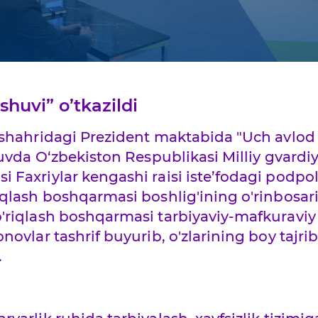
huvi” o’tkazildi
 shahridagi Prezident maktabida "Uch avlod 
vda O‘zbekiston Respublikasi Milliy gvardiy
 Faxriylar kengashi raisi iste’fodagi podpo
iqlash boshqarmasi boshlig'ining o'rinbosa
'riqlash boshqarmasi tarbiyaviy-mafkuraviy i
novlar tashrif buyurib, o'zlarining boy tajriba
.