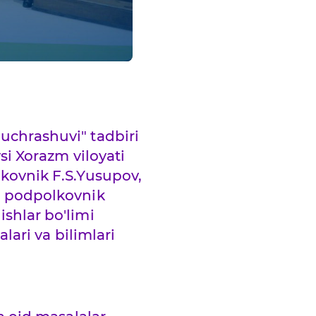
uchrashuvi" tadbiri
si Xorazm viloyati
lkovnik F.S.Yusupov,
ri podpolkovnik
shlar bo'limi
lari va bilimlari