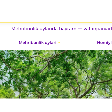
k uylarida bayram — vatanparvarlik va milliy tao
Mehribonlik uylari
Homiyl