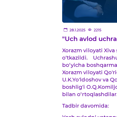
28.1.2025
2215
"Uch аvlod uchras
Xorazm viloyati Xiva
o‘tkazildi. Uchrashu
bo‘yicha boshqarmasi
Xorazm viloyati Qo'r
U.K.Yo'ldoshov va Qo
boshlig'i O.Q.Komiljo
bilan o‘rtoqlashdilar
Tadbir davomida: