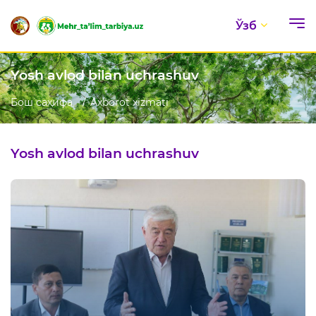
Ўзб
Yosh avlod bilan uchrashuv
Бош саҳифа
Axborot xizmati
Yosh avlod bilan uchrashuv