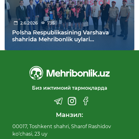
2.6.2026
735
Polsha Respublikasining Varshava
shahrida Mehribonlik uylari
tarbiyalanuvchilari o‘rtasida o‘tkazilgan
futbol bo‘yicha XI jahon chempionatida
O‘zbekiston jamoasi g‘alabaga erishdi!
Биз ижтимоий тармоқларда
Манзил:
00017, Toshkent shahri, Sharof Rashidov
ko‘chasi, 23 uy