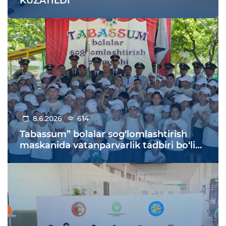
KUZATILDI
8.6.2026
614
Tabassum” bolalar sog‘lomlashtirish
maskanida vatanparvarlik tadbiri bo‘lib
o‘tdi