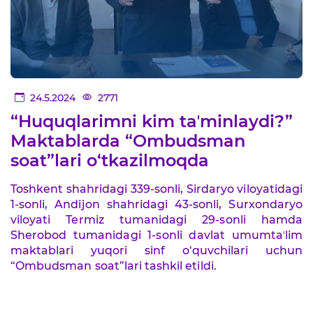
24.5.2024
2771
“Huquqlarimni kim taʼminlaydi?”
Maktablarda “Ombudsman
soat”lari o‘tkazilmoqda
Toshkent shahridagi 339-sonli, Sirdaryo viloyatidagi
1-sonli, Andijon shahridagi 43-sonli, Surxondaryo
viloyati Termiz tumanidagi 29-sonli hamda
Sherobod tumanidagi 1-sonli davlat umumtaʼlim
maktablari yuqori sinf o‘quvchilari uchun
“Ombudsman soat”lari tashkil etildi.