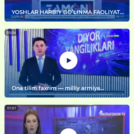
YOSHLAR HARBIY BOʻLINMA FAOLIYATI
BILAN YAQINDAN TANISHTIRILDI
Ona tilim faxrim — milliy armiya
g'ururim