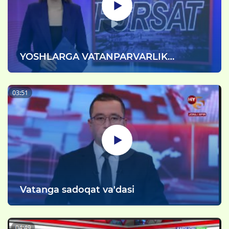
YOSHLARGA VATANPARVARLIK
SABOQLARI BERILDI
Vatanga sadoqat va'dasi