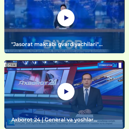
"Jasorat maktabi gvardiyachilari"
o‘rtasida harbiy sport musobaqasi
o‘tkazildi.
Axborot 24 | General va yoshlar
uchrashuvi