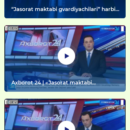
“Jasorat maktabi gvardiyachilari” harbiy
sport musobaqasining viloyat bosqichi
g‘oliblari aniqlandi.
Ахborot 24 | «Jasorat maktabi
gvardiyachilari» harbiy sport
musobaqasi