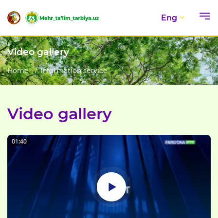
Eng
Video gallery
Home
Information service
Video gallery