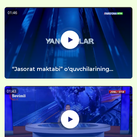
“Jasorat maktabi” o‘quvchilarining
tantanali va’da berish tadbirlaridan
lavha.