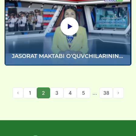
JASORAT MAKTABI O'QUVCHILARINING
TANTANALI VA'DASI
1
2
3
4
5
...
38