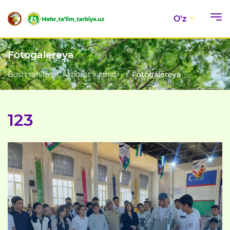
O'z
Fotogalereya
Bosh sahifa
Axborot xizmati
Fotogalereya
123