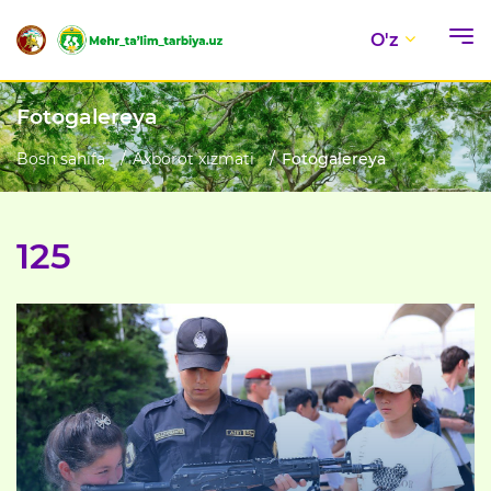
O'z
Fotogalereya
Bosh sahifa
Axborot xizmati
Fotogalereya
125