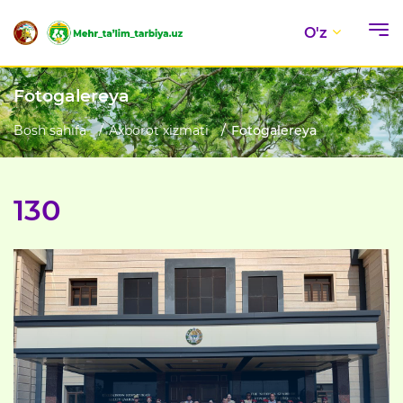
O'z
Fotogalereya
Bosh sahifa
Axborot xizmati
Fotogalereya
130