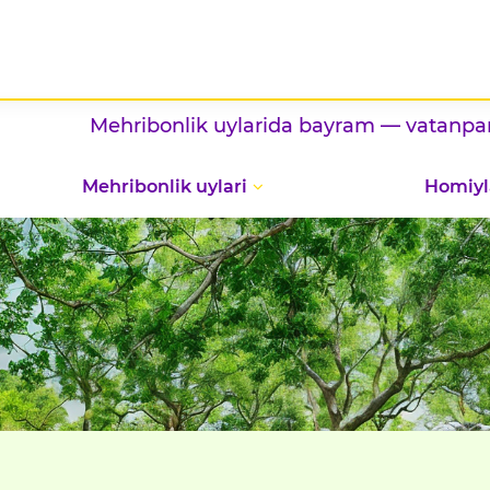
Mehribonlik uylarida bayram — vatanparvarlik
Mehribonlik uylari
Homiyl