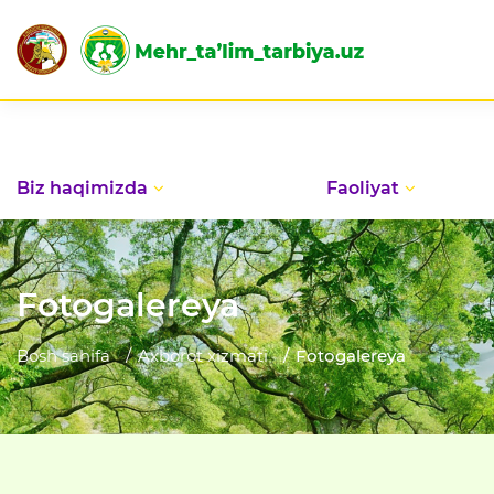
Biz haqimizda
Faoliyat
Fotogalereya
Bosh sahifa
Axborot xizmati
Fotogalereya