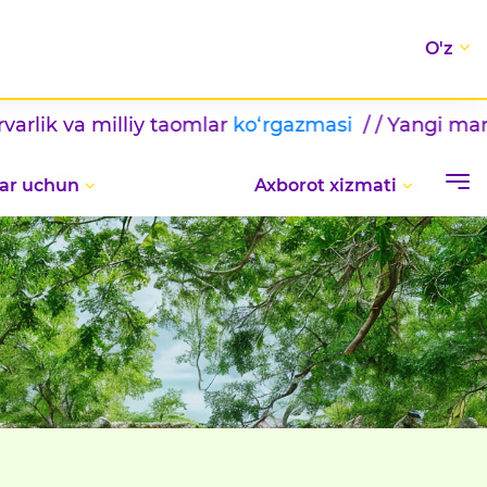
O'z
 va milliy taomlar
ko‘rgazmasi
/ / Yangi marralar
ar uchun
Axborot xizmati