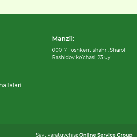
Manzil:
00017, Toshkent shahri, Sharof
Rashidov ko‘chasi, 23 uy
allalari
Sayt yaratuvchisi:
Online Service Group