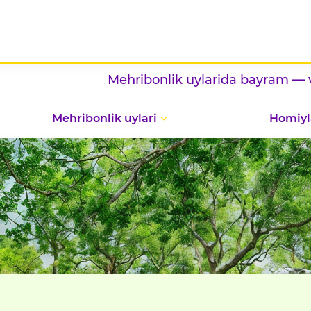
Mehribonlik uylarida bayram — vatanp
Mehribonlik uylari
Homiyl