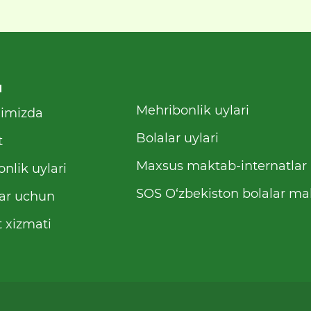
u
Mehribonlik uylari
qimizda
Bolalar uylari
t
Maxsus maktab-internatlar
nlik uylari
SOS O‘zbekiston bolalar mah
ar uchun
 xizmati