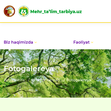
Biz haqimizda
Faoliyat
Fotogalereya
Bosh sahifa
Axborot xizmati
Fotogalereya