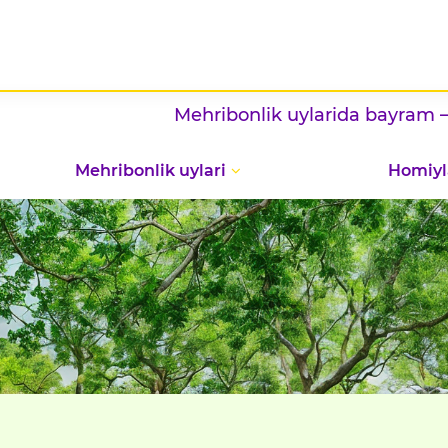
Mehribonlik uylarida bayram — vata
Mehribonlik uylari
Homiyl