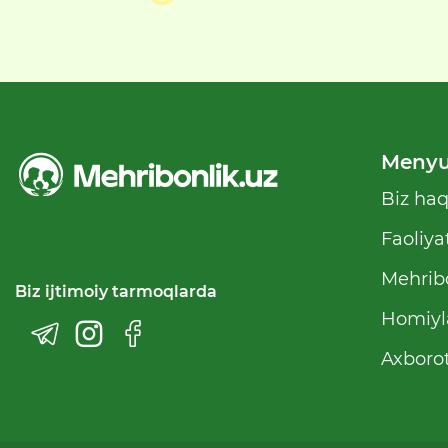
Meny
Biz ha
Faoliya
Mehribo
Biz ijtimoiy tarmoqlarda
Homiyl
Axborot