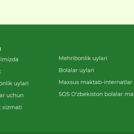
u
Mehribonlik uylari
qimizda
Bolalar uylari
t
Maxsus maktab-internatlar
nlik uylari
SOS O‘zbekiston bolalar mah
ar uchun
 xizmati