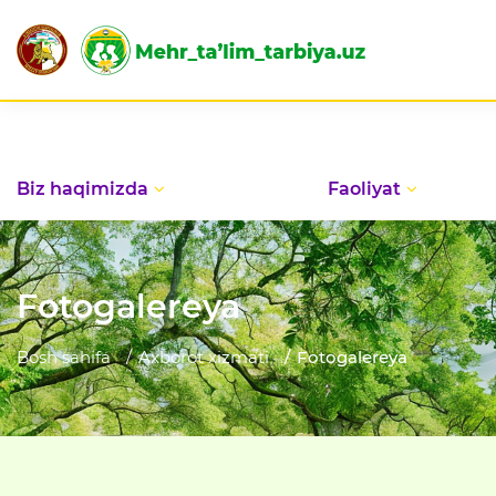
Biz haqimizda
Faoliyat
Fotogalereya
Bosh sahifa
Axborot xizmati
Fotogalereya