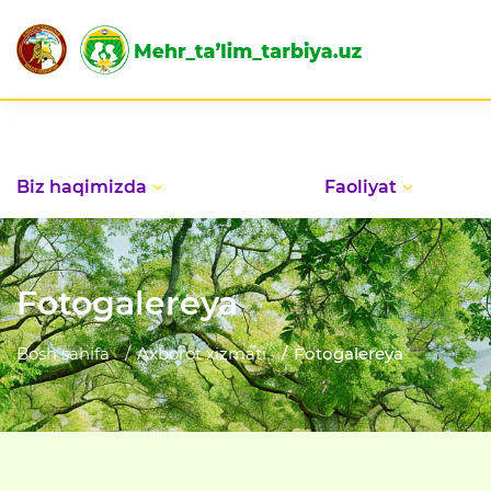
Biz haqimizda
Faoliyat
Fotogalereya
Bosh sahifa
Axborot xizmati
Fotogalereya