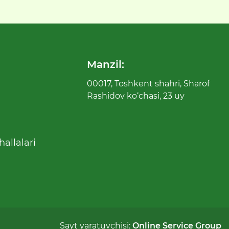
Manzil:
00017, Toshkent shahri, Sharof
Rashidov ko‘chasi, 23 uy
allalari
Sayt yaratuvchisi:
Online Service Group