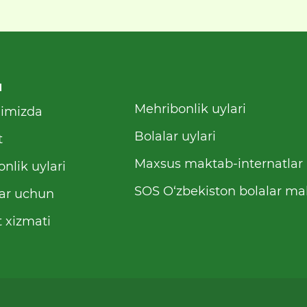
u
Mehribonlik uylari
qimizda
Bolalar uylari
t
Maxsus maktab-internatlar
nlik uylari
SOS O‘zbekiston bolalar mah
ar uchun
 xizmati