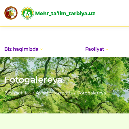
Biz haqimizda
Faoliyat
Fotogalereya
Bosh sahifa
Axborot xizmati
Fotogalereya