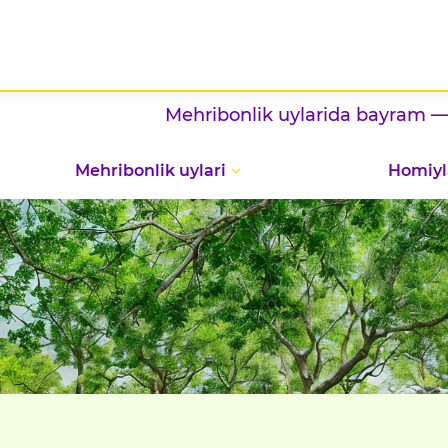
Mehribonlik uylarida bayram — vatan
Mehribonlik uylari
Homiyl