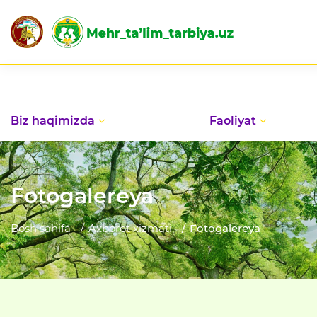
Biz haqimizda
Faoliyat
Fotogalereya
Bosh sahifa
Axborot xizmati
Fotogalereya