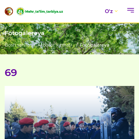
O'z
Fotogalereya
Bosh sahifa
Axborot xizmati
Fotogalereya
69