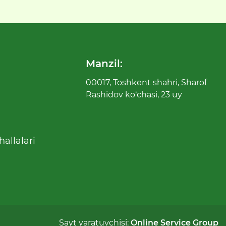
Manzil:
00017, Toshkent shahri, Sharof
Rashidov ko‘chasi, 23 uy
allalari
Sayt yaratuvchisi:
Online Service Group