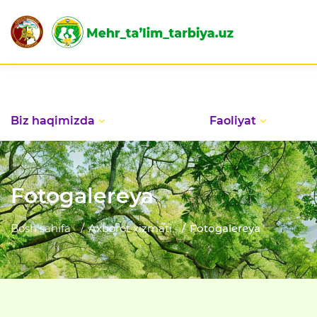
Biz haqimizda
Faoliyat
Fotogalereya
Bosh sahifa
Axborot xizmati
Fotogalereya