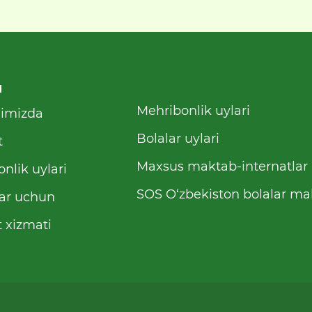
u
Mehribonlik uylari
qimizda
Bolalar uylari
t
Maxsus maktab-internatlar
nlik uylari
SOS O‘zbekiston bolalar mah
ar uchun
 xizmati