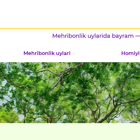
Mehribonlik uylarida bayram — vatan
Mehribonlik uylari
Homiyl