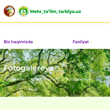
Biz haqimizda
Faoliyat
Fotogalereya
Bosh sahifa
Axborot xizmati
Fotogalereya