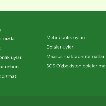
u
Mehribonlik uylari
qimizda
Bolalar uylari
t
Maxsus maktab-internatlar
nlik uylari
SOS O‘zbekiston bolalar mah
ar uchun
 xizmati