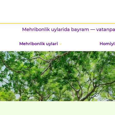
Mehribonlik uylarida bayram — vatanparvarli
Mehribonlik uylari
Homiyl