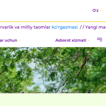
O'z
k va milliy taomlar
ko‘rgazmasi
/ / Yangi marralar
ar uchun
Axborot xizmati