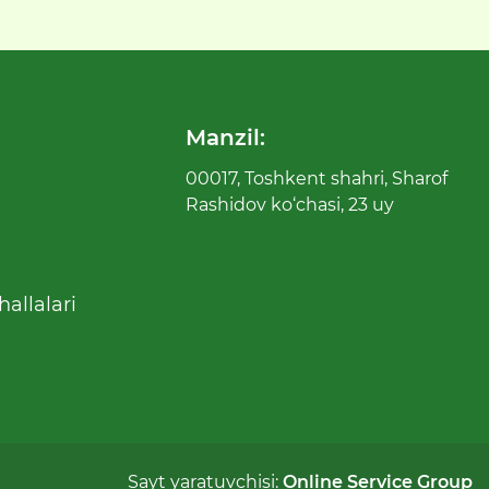
Manzil:
00017, Toshkent shahri, Sharof
Rashidov ko‘chasi, 23 uy
allalari
Sayt yaratuvchisi:
Online Service Group