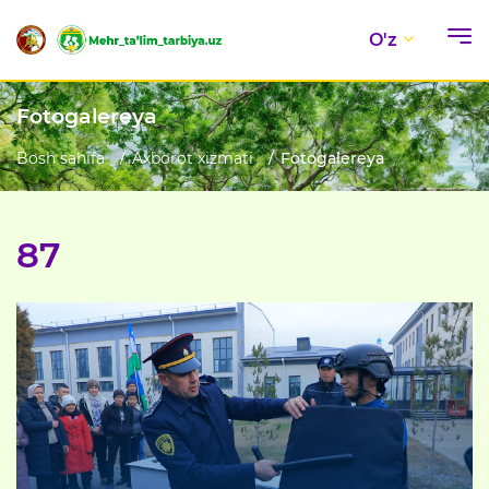
O'z
Fotogalereya
Bosh sahifa
Axborot xizmati
Fotogalereya
87