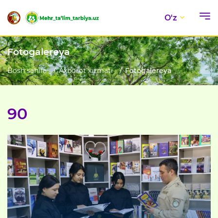
O'z
Fotogalereya
Bosh sahifa
Axborot xizmati
Fotogalereya
90