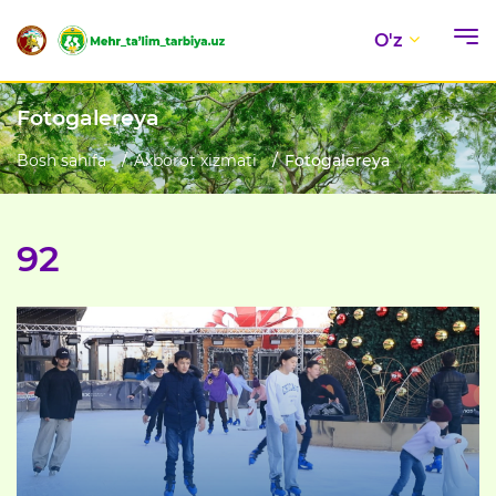
O'z
Fotogalereya
Bosh sahifa
Axborot xizmati
Fotogalereya
92