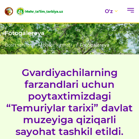
O'z
Fotogalereya
Bosh sahifa
Axborot xizmati
Fotogalereya
Gvardiyachilarning
farzandlari uchun
poytaxtimizdagi
“Temuriylar tarixi” davlat
muzeyiga qiziqarli
sayohat tashkil etildi.