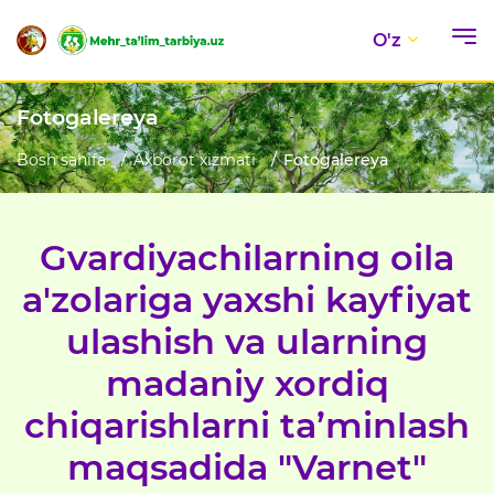
O'z
Fotogalereya
Bosh sahifa
Axborot xizmati
Fotogalereya
Gvardiyachilarning oila
a'zolariga yaxshi kayfiyat
ulashish va ularning
madaniy xordiq
chiqarishlarni ta’minlash
maqsadida "Varnet"