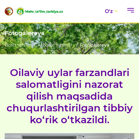
O'z
Fotogalereya
Bosh sahifa
Axborot xizmati
Fotogalereya
Oilaviy uylar farzandlari
salomatligini nazorat
qilish maqsadida
chuqurlashtirilgan tibbiy
ko‘rik o‘tkazildi.