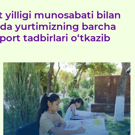
t yilligi munosabati bilan
tida yurtimizning barcha
ort tadbirlari o‘tkazib