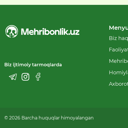
Meny
Biz ha
Faoliya
Mehribo
Biz ijtimoiy tarmoqlarda
Homiyl
Axborot
© 2026 Barcha huquqlar himoyalangan