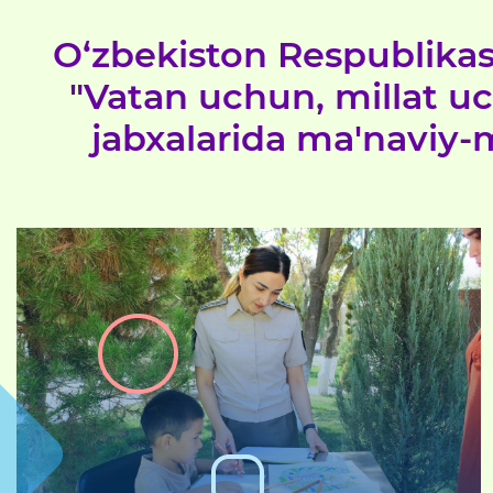
O‘zbekiston Respublikasi 
"Vatan uchun, millat uc
jabxalarida ma'naviy-m