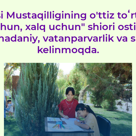
Mustaqilligining o'ttiz toʻr
hun, xalq uchun" shiori os
adaniy, vatanparvarlik va sp
kelinmoqda.