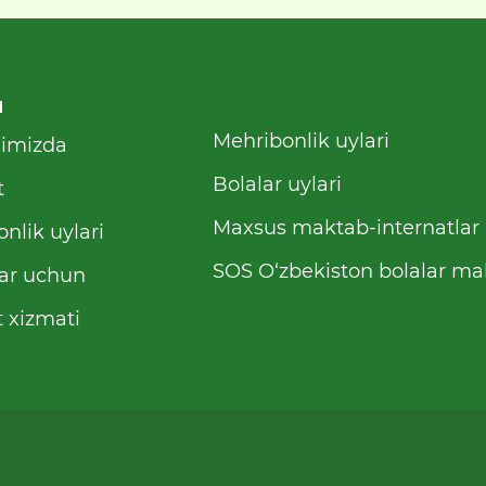
u
Mehribonlik uylari
qimizda
Bolalar uylari
t
Maxsus maktab-internatlar
nlik uylari
SOS O‘zbekiston bolalar mah
ar uchun
 xizmati