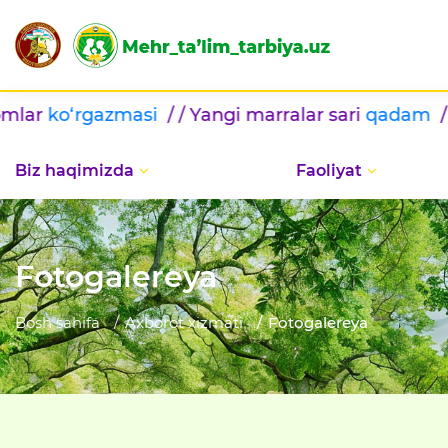
rgazmasi
/ / Yangi marralar sari
qadam
/ / BILIML
Biz haqimizda
Faoliyat
Fotogalereya
Bosh sahifa
Axborot xizmati
Fotogalereya