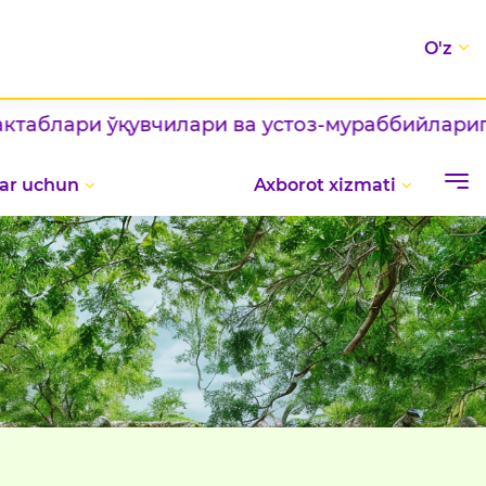
O'z
и ўқувчилари ва устоз-мураббийларига
табри
ar uchun
Axborot xizmati