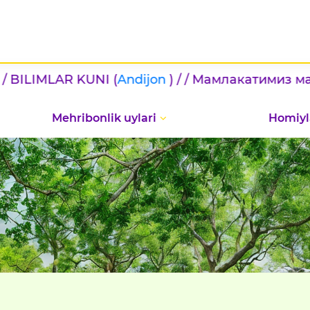
AR KUNI (
Andijon
) / / Мамлакатимиз мактаблар
Mehribonlik uylari
Homiyl