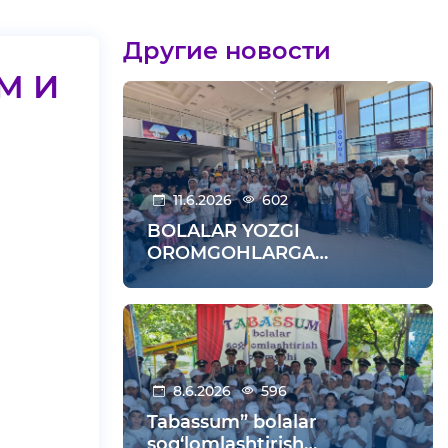
Другие новости
М И
11.6.2026
602
BOLALAR YOZGI
OROMGOHLARGA
KUZATILDI
8.6.2026
596
Tabassum” bolalar
sog‘lomlashtirish