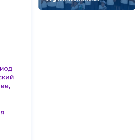
maskanida vatanparvarlik
tadbiri bo‘lib o‘tdi
риод
ский
ее,
ля