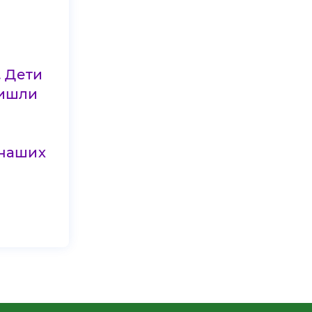
. Дети
ришли
 наших