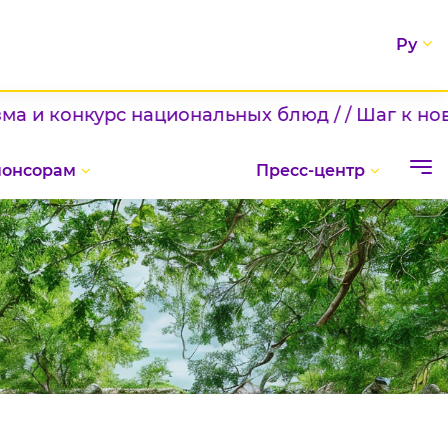
Ру
с национальных блюд / / Шаг к новым вершина
понсорам
Пресс-центр