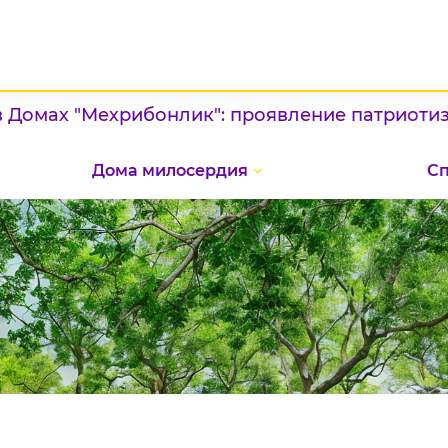
хрибонлик": проявление патриотизма и конкур
Дома милосердия
С