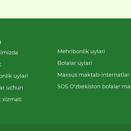
u
Mehribonlik uylari
qimizda
Bolalar uylari
t
Maxsus maktab-internatlar
nlik uylari
SOS O‘zbekiston bolalar mah
ar uchun
 xizmati