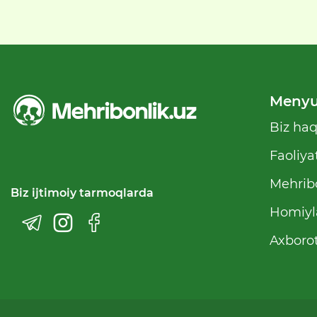
Meny
Biz ha
Faoliya
Mehribo
Biz ijtimoiy tarmoqlarda
Homiyl
Axborot