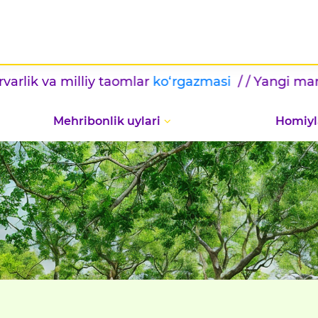
 va milliy taomlar
ko‘rgazmasi
/ / Yangi marralar 
Mehribonlik uylari
Homiyl