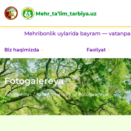
Mehribonlik uylarida bayram — vatanparvarlik
Biz haqimizda
Faoliyat
Fotogalereya
Bosh sahifa
Axborot xizmati
Fotogalereya