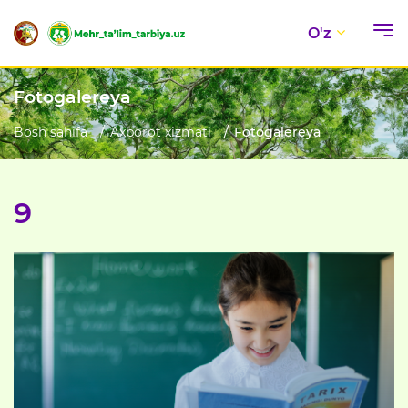
O'z
Fotogalereya
Bosh sahifa
Axborot xizmati
Fotogalereya
9