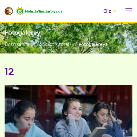
O'z
Fotogalereya
Bosh sahifa
Axborot xizmati
Fotogalereya
12