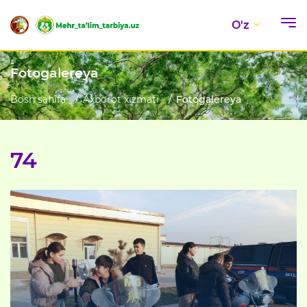
O'z
Fotogalereya
Bosh sahifa
Axborot xizmati
Fotogalereya
74