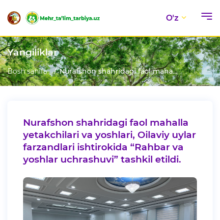
O'z
Yangiliklar
Bosh sahifa
Nurafshon shahridagi faol maha...
Nurafshon shahridagi faol mahalla
yetakchilari va yoshlari, Oilaviy uylar
farzandlari ishtirokida “Rahbar va
yoshlar uchrashuvi” tashkil etildi.