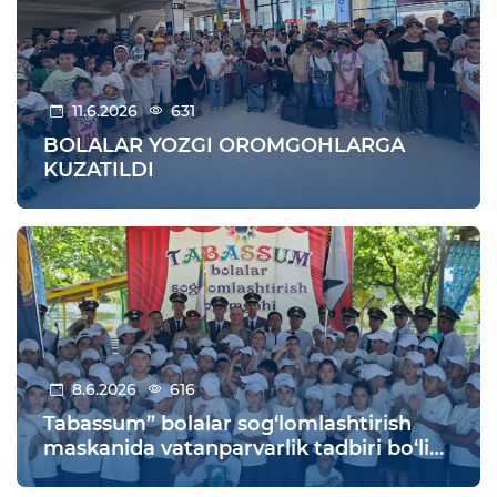
11.6.2026
631
BOLALAR YOZGI OROMGOHLARGA
KUZATILDI
8.6.2026
616
Tabassum” bolalar sog‘lomlashtirish
maskanida vatanparvarlik tadbiri bo‘lib
o‘tdi