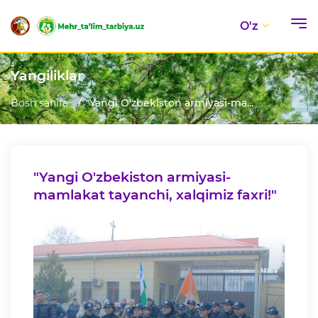
O'z
Yangiliklar
Bosh sahifa
"Yangi O'zbekiston armiyasi-ma...
"Yangi O'zbekiston armiyasi-
mamlakat tayanchi, xalqimiz faxri!"