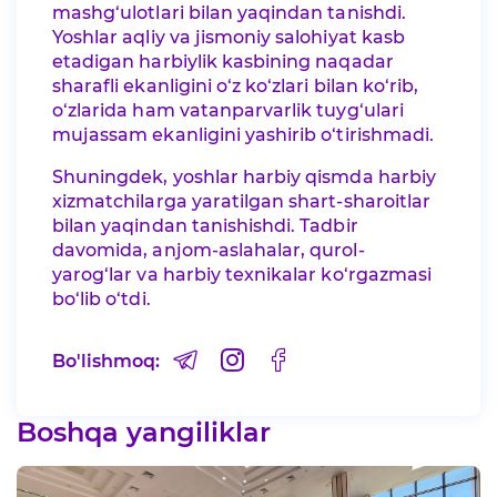
mashg‘ulotlari bilan yaqindan tanishdi.
Yoshlar aqliy va jismoniy salohiyat kasb
etadigan harbiylik kasbining naqadar
sharafli ekanligini o‘z ko‘zlari bilan ko‘rib,
o‘zlarida ham vatanparvarlik tuyg‘ulari
mujassam ekanligini yashirib o‘tirishmadi.
Shuningdek, yoshlar harbiy qismda harbiy
xizmatchilarga yaratilgan shart-sharoitlar
bilan yaqindan tanishishdi. Tadbir
davomida, anjom-aslahalar, qurol-
yarog‘lar va harbiy texnikalar ko‘rgazmasi
bo‘lib o‘tdi.
Bo'lishmoq:
Boshqa yangiliklar