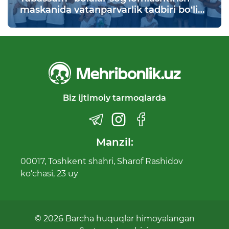
maskanida vatanparvarlik tadbiri bo‘lib
o‘tdi
Biz ijtimoiy tarmoqlarda
Manzil:
00017, Toshkent shahri, Sharof Rashidov
ko‘chasi, 23 uy
© 2026 Barcha huquqlar himoyalangan