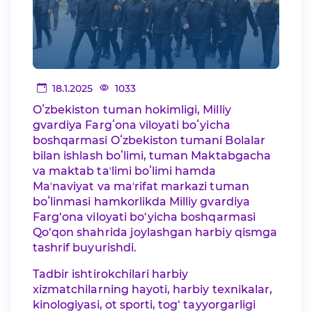
18.1.2025
1033
Oʻzbekiston tuman hokimligi, Milliy
gvardiya Fargʻona viloyati boʻyicha
boshqarmasi Oʻzbekiston tumani Bolalar
bilan ishlash boʻlimi, tuman Maktabgacha
va maktab taʼlimi boʻlimi hamda
Maʼnaviyat va maʼrifat markazi tuman
boʻlinmasi hamkorlikda Milliy gvardiya
Farg‘ona viloyati bo‘yicha boshqarmasi
Qo‘qon shahrida joylashgan harbiy qismga
tashrif buyurishdi.
Tadbir ishtirokchilari harbiy
xizmatchilarning hayoti, harbiy texnikalar,
kinologiyasi, ot sporti, tog‘ tayyorgarligi