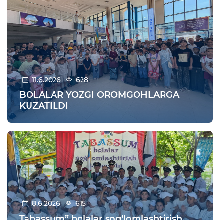
11.6.2026
628
BOLALAR YOZGI OROMGOHLARGA
KUZATILDI
8.6.2026
615
Tabassum” bolalar sog‘lomlashtirish