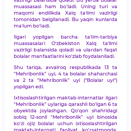
vazirligi balansida qoladi. Bu yerda bolalar
muassasasi ham bo‘ladi. Uning turi va
maqomi endilikda Xalq taʼlimi vazirligi
tomonidan belgilanadi. Bu yaqin kunlarda
maʼlum bo‘ladi.
Ilgari yopilgan barcha taʼlim-tarbiya
muassasalari O‘zbekiston Xalq taʼlimi
vazirligi balansida qoladi va ulardan faqat
bolalar manfaatlarini ko‘zlab foydalaniladi.
Shu tariqa, avvalroq respublikada 13 ta
“Mehribonlik” uyi, 4 ta bolalar shaharchasi
va 2 ta “Mehribonlik” uyi ("Bolalar uyi")
yopilgan edi.
Ixtisoslashtirilgan maktab-internatlar ilgari
“Mehribonlik” uylariga qarashli bo‘lgan 6 ta
obyektda joylashgan. Qo‘qon shahridagi
sobiq 12-sonli “Mehribonlik” uyi binosida
ko‘zi ojiz bolalar uchun ixtisoslashtirilgan
maktab-internati faoliyat ko‘rsatmoqda.