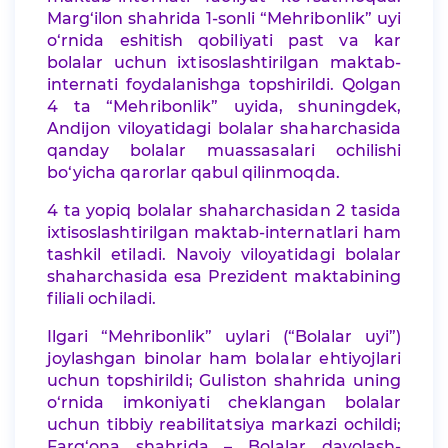
Marg‘ilon shahrida 1-sonli “Mehribonlik” uyi
o‘rnida eshitish qobiliyati past va kar
bolalar uchun ixtisoslashtirilgan maktab-
internati foydalanishga topshirildi. Qolgan
4 ta “Mehribonlik” uyida, shuningdek,
Andijon viloyatidagi bolalar shaharchasida
qanday bolalar muassasalari ochilishi
bo‘yicha qarorlar qabul qilinmoqda.
4 ta yopiq bolalar shaharchasidan 2 tasida
ixtisoslashtirilgan maktab-internatlari ham
tashkil etiladi. Navoiy viloyatidagi bolalar
shaharchasida esa Prezident maktabining
filiali ochiladi.
Ilgari “Mehribonlik” uylari (“Bolalar uyi”)
joylashgan binolar ham bolalar ehtiyojlari
uchun topshirildi; Guliston shahrida uning
o‘rnida imkoniyati cheklangan bolalar
uchun tibbiy reabilitatsiya markazi ochildi;
Farg‘ona shahrida – Bolalar davolash-