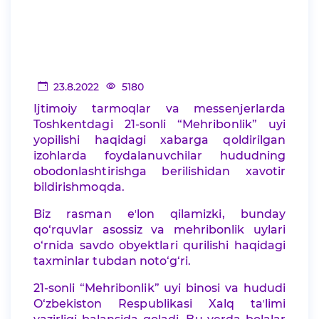
23.8.2022
5180
Ijtimoiy tarmoqlar va messenjerlarda
Toshkentdagi 21-sonli “Mehribonlik” uyi
yopilishi haqidagi xabarga qoldirilgan
izohlarda foydalanuvchilar hududning
obodonlashtirishga berilishidan xavotir
bildirishmoqda.
Biz rasman eʼlon qilamizki, bunday
qo‘rquvlar asossiz va mehribonlik uylari
o‘rnida savdo obyektlari qurilishi haqidagi
taxminlar tubdan noto‘g‘ri.
21-sonli “Mehribonlik” uyi binosi va hududi
O‘zbekiston Respublikasi Xalq taʼlimi