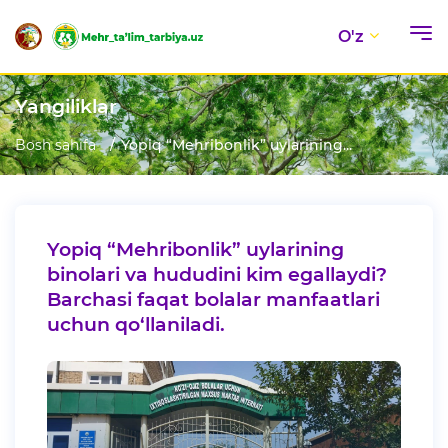
O'z
Yangiliklar
Bosh sahifa
Yopiq “Mehribonlik” uylarining...
Yopiq “Mehribonlik” uylarining
binolari va hududini kim egallaydi?
Barchasi faqat bolalar manfaatlari
uchun qo‘llaniladi.