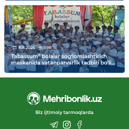
8.6.2026
598
Tabassum” bolalar sog‘lomlashtirish
maskanida vatanparvarlik tadbiri bo‘lib
o‘tdi
Biz ijtimoiy tarmoqlarda