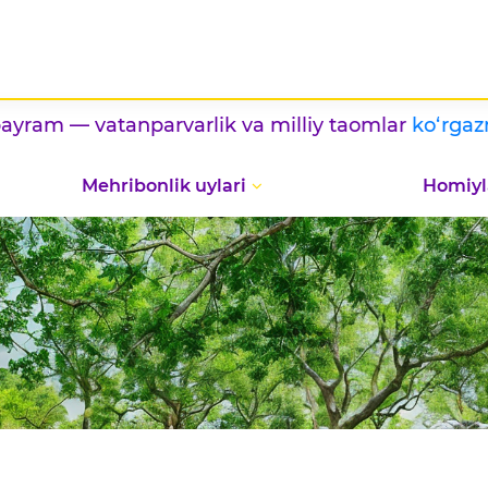
 vatanparvarlik va milliy taomlar
ko‘rgazmasi
/ /
Mehribonlik uylari
Homiyl