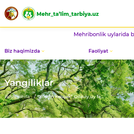
Mehribonlik uylarida bayram —
Biz haqimizda
Faoliyat
Yangiliklar
Bosh sahifa
“Yorqin kelajak” Oilaviy uy fa...