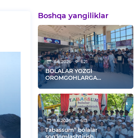
Boshqa yangiliklar
11.6.2026
621
BOLALAR YOZGI
OROMGOHLARGA
KUZATILDI
8.6.2026
613
Tabassum” bolalar
sog‘lomlashtirish