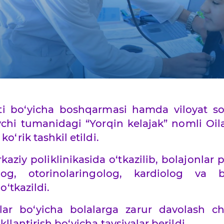
ti bo‘yicha boshqarmasi hamda viloyat sog
hi tumanidagi “Yorqin kelajak” nomli Oil
o‘rik tashkil etildi.
ziy poliklinikasida o‘tkazilib, bolajonlar p
log, otorinolaringolog, kardiolog va 
o‘tkazildi.
lar bo‘yicha bolalarga zarur davolash cho
llantirish bo‘yicha tavsiyalar berildi.