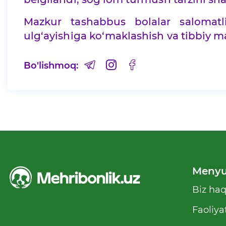
Mazkur tashabbus bolalar salomatl
ulg‘ayishiga ko‘maklashish va tibbiy m
Bo'lishmoq:
Meny
Biz ha
Faoliya