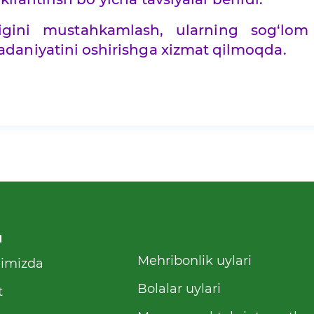
igini mustahkamlash, ularning sog‘lom 
adaniyatini oshirishga xizmat qilmoqda.
u
Mehribonlik uylari
qimizda
Bolalar uylari
t