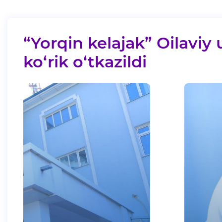
“Yorqin kelajak” Oilaviy 
ko‘rik o‘tkazildi