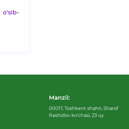
o‘sib-
Manzil:
00017, Toshkent shahri, Sharof
Rashidov ko‘chasi, 23 uy