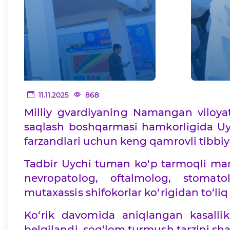
11.11.2025
868
Milliy gvardiyaning Namangan viloya
saqlash boshqarmasi hamkorligida Uyc
farzandlari uchun keng qamrovli tibbiy k
Tadbir Uychi tuman ko‘p tarmoqli marka
nevropatolog, oftalmolog, stomato
mutaxassis shifokorlar ko‘rigidan to‘liq 
Ko‘rik davomida aniqlangan kasallik
belgilandi, sog‘lom turmush tarzini shak