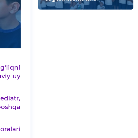
maskanida vatanparvarlik
tadbiri bo‘lib o‘tdi
‘liqni
aviy uy
ediatr,
boshqa
ralari