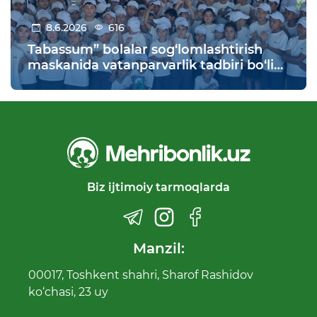
8.6.2026
616
Tabassum” bolalar sog‘lomlashtirish
maskanida vatanparvarlik tadbiri bo‘lib
o‘tdi
Biz ijtimoiy tarmoqlarda
Manzil:
00017, Toshkent shahri, Sharof Rashidov
ko‘chasi, 23 uy