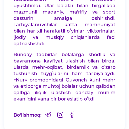
uyushtirildi. Ular bolalar bilan birgalikda
mazmunli madaniy, maʼrifiy va sport
dasturini amalga oshirishdi.
Tarbiyalanuvchilar katta mamnuniyat
bilan har xil harakatli oʻyinlar, viktorinalar,
ijodiy va musiqiy chiqishlarda faol
qatnashishdi.
Bunday tadbirlar bolalarga shodlik va
bayramona kayfiyat ulashish bilan birga,
ularda mehr-oqibat, birdamlik va oʻzaro
tushunish tuygʻularini ham tarbiyalaydi.
«Nur» oromgohidagi Quvonch kuni mehr
va eʼtiborga muhtoj bolalar uchun qalbdan
qalbga iliqlik ulashish qanday muhim
ekanligini yana bir bor eslatib oʻtdi.
Bo'lishmoq: