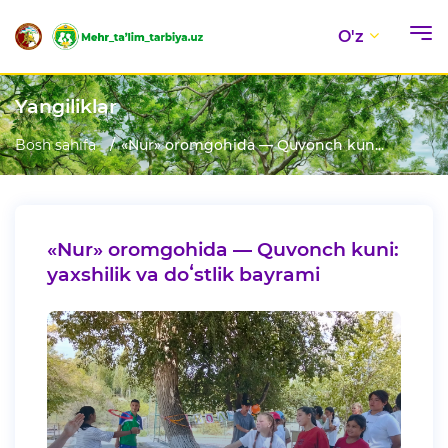
O'z
Yangiliklar
Bosh sahifa
«Nur» oromgohida — Quvonch kun...
«Nur» oromgohida — Quvonch kuni:
yaxshilik va doʻstlik bayrami