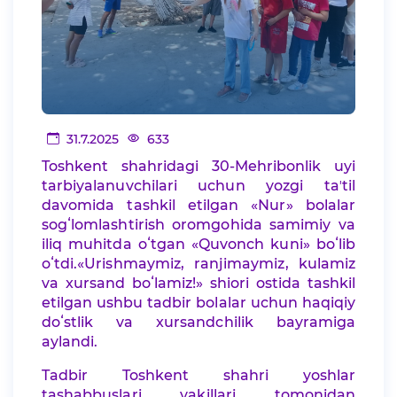
31.7.2025
633
Toshkent shahridagi 30-Mehribonlik uyi
tarbiyalanuvchilari uchun yozgi taʼtil
davomida tashkil etilgan «Nur» bolalar
sogʻlomlashtirish oromgohida samimiy va
iliq muhitda oʻtgan «Quvonch kuni» boʻlib
oʻtdi.«Urishmaymiz, ranjimaymiz, kulamiz
va xursand boʻlamiz!» shiori ostida tashkil
etilgan ushbu tadbir bolalar uchun haqiqiy
doʻstlik va xursandchilik bayramiga
aylandi.
Tadbir Toshkent shahri yoshlar
tashabbuslari vakillari tomonidan