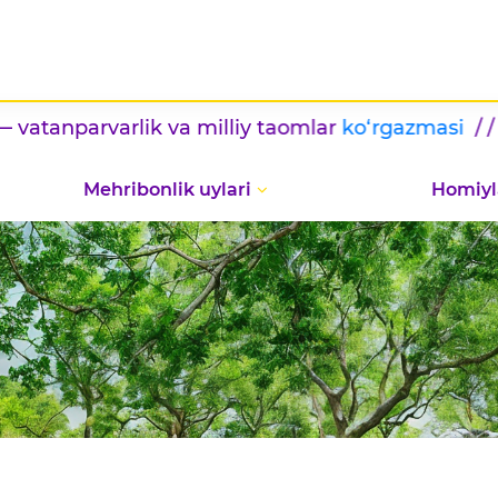
rvarlik va milliy taomlar
ko‘rgazmasi
/ / Yangi m
Mehribonlik uylari
Homiyl