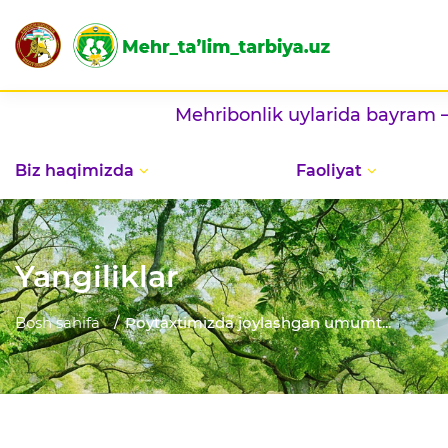
Mehribonlik uylarida bayram — vatanpa
Biz haqimizda
Faoliyat
Yangiliklar
Bosh sahifa
Poytaxtimizda joylashgan umumt...