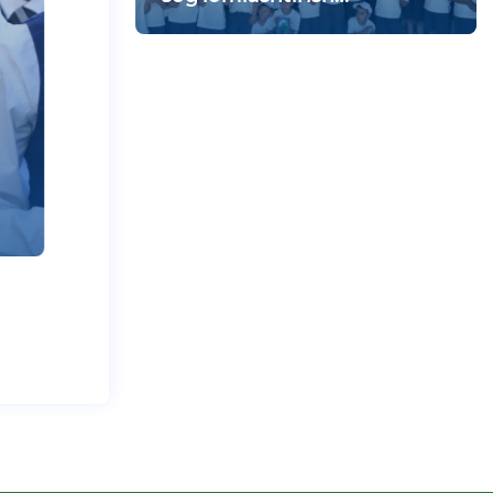
maskanida vatanparvarlik
tadbiri bo‘lib o‘tdi