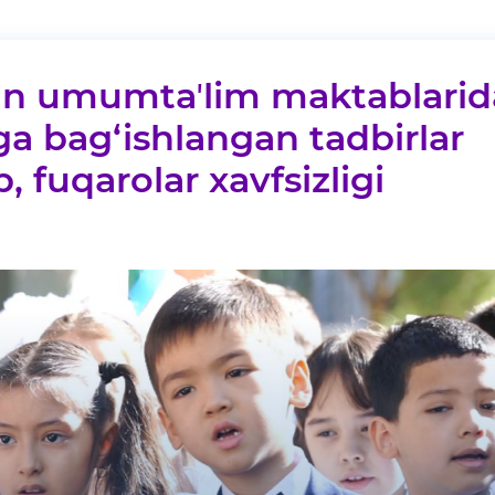
an umumtaʼlim maktablarid
ga bag‘ishlangan tadbirlar
, fuqarolar xavfsizligi