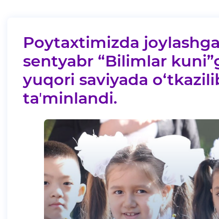
Poytaxtimizda joylashg
sentyabr “Bilimlar kuni”
yuqori saviyada o‘tkazilib
taʼminlandi.