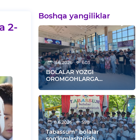
Boshqa yangiliklar
a 2-
11.6.2026
603
BOLALAR YOZGI
OROMGOHLARGA
KUZATILDI
8.6.2026
598
Tabassum” bolalar
sog‘lomlashtirish