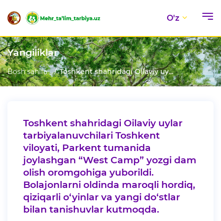
O'z
Yangiliklar
Bosh sahifa
Toshkent shahridagi Oilaviy uy...
Toshkent shahridagi Oilaviy uylar
tarbiyalanuvchilari Toshkent
viloyati, Parkent tumanida
joylashgan “West Camp” yozgi dam
olish oromgohiga yuborildi.
Bolajonlarni oldinda maroqli hordiq,
qiziqarli o‘yinlar va yangi do‘stlar
bilan tanishuvlar kutmoqda.