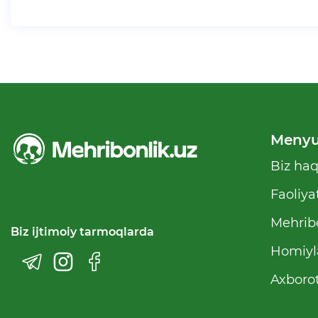
Meny
Biz ha
Faoliya
Mehribo
Biz ijtimoiy tarmoqlarda
Homiyl
Axborot