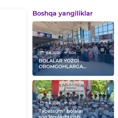
Boshqa yangiliklar
11.6.2026
604
BOLALAR YOZGI
OROMGOHLARGA
KUZATILDI
8.6.2026
600
Tabassum” bolalar
sog‘lomlashtirish