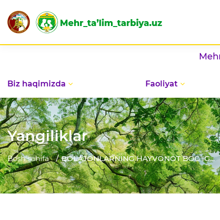
Mehribonlik uy
Biz haqimizda
Faoliyat
Yangiliklar
Bosh sahifa
BOLAJONLARNING HAYVONOT BOG‘IG...