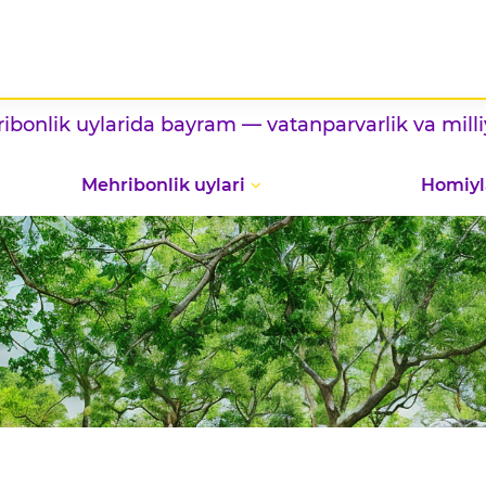
larida bayram — vatanparvarlik va milliy taomlar
Mehribonlik uylari
Homiyl