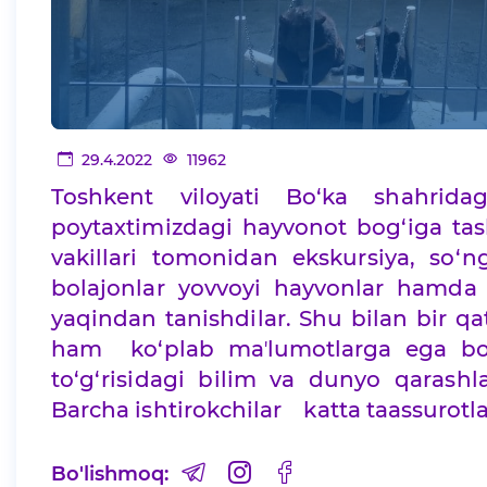
29.4.2022
11962
Toshkent viloyati Bo‘ka shahridag
poytaxtimizdagi hayvonot bog‘iga tash
vakillari tomonidan ekskursiya, so‘n
bolajonlar yovvoyi hayvonlar hamda 
yaqindan tanishdilar. Shu bilan bir qa
ham ko‘plab maʼlumotlarga ega bo‘
to‘g‘risidagi bilim va dunyo qarash
Barcha ishtirokchilar katta taassurotl
Bo'lishmoq: