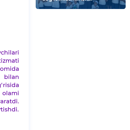
maskanida vatanparvarlik
tadbiri bo‘lib o‘tdi
hilari
xizmati
avomida
 bilan
‘risida
 olami
ratdi.
tishdi.