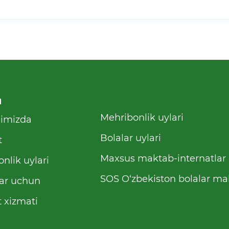
u
Mehribonlik uylari
qimizda
Bolalar uylari
t
Maxsus maktab-internatlar
nlik uylari
SOS O‘zbekiston bolalar mah
ar uchun
 xizmati