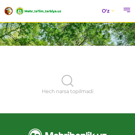
O'z
Bosh sahifa
Hech narsa topilmadi