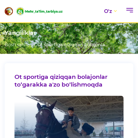
O'z
Yangiliklar
Bosh sahifa
Ot sportiga qiziqqan bolajonla...
Ot sportiga qiziqqan bolajonlar
to‘garakka aʼzo bo‘lishmoqda