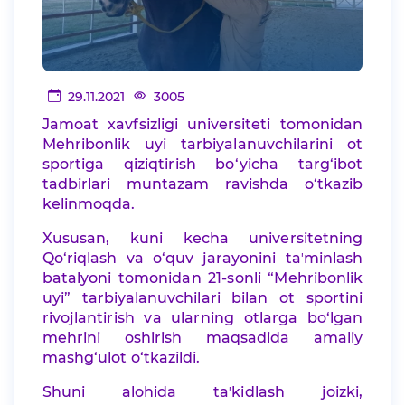
29.11.2021
3005
Jamoat xavfsizligi universiteti tomonidan
Mehribonlik uyi tarbiyalanuvchilarini ot
sportiga qiziqtirish bo‘yicha targ‘ibot
tadbirlari muntazam ravishda o‘tkazib
kelinmoqda.
Xususan, kuni kecha universitetning
Qo‘riqlash va o‘quv jarayonini taʼminlash
batalyoni tomonidan 21-sonli “Mehribonlik
uyi” tarbiyalanuvchilari bilan ot sportini
rivojlantirish va ularning otlarga bo‘lgan
mehrini oshirish maqsadida amaliy
mashg‘ulot o‘tkazildi.
Shuni alohida taʼkidlash joizki,