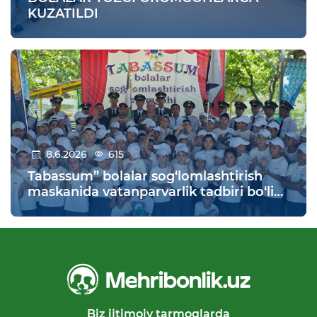
KUZATILDI
8.6.2026
615
Tabassum” bolalar sog‘lomlashtirish
maskanida vatanparvarlik tadbiri bo‘lib
o‘tdi
Biz ijtimoiy tarmoqlarda