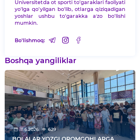
Universitetda ot sporti to‘garaklari faoliyati
yo‘lga qo‘yilgan bo‘lib, otlarga qiziqadigan
yoshlar ushbu to‘garakka aʼzo bo‘lishi
mumkin.
Bo'lishmoq:
Boshqa yangiliklar
11.6.2026
629
BOLALAR YOZGI OROMGOHLARGA