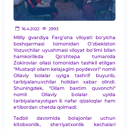
16.4.2022
2993
Milliy gvardiya Farg‘ona viloyati bo‘yicha
boshqarmasi tomonidan O‘zbekiston
Yozuvchilar uyushmasi viloyat bo‘limi bilan
hamkorlikda Qo‘shtepa tumanida
Zokirovlar oilasi tomonidan tashkil etilgan
"Mustaqil oilam kelajagim poydevori" nomli
Oilaviy bolalar uyiga tashrif buyurib,
tarbiyalanuvchilar holidan xabar olindi.
Shuningdek, "Oilam baxtim quvonchi"
nomli Oilaviy bolalar uyida
tarbiyalanayotgan 6 nafar qizaloqlar ham
eʼtibordan chetda qolmadi.
Tadbir davomida bolajonlar uchun
kitobxonlik, sheʼriyatxonlik kechalari