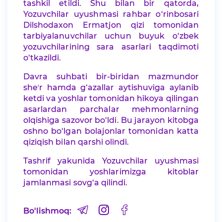
tashkil etildi. Shu bilan bir qatorda,
Yozuvchilar uyushmasi rahbar o‘rinbosari
Dilshodaxon Ermatjon qizi tomonidan
tarbiyalanuvchilar uchun buyuk o‘zbek
yozuvchilarining sara asarlari taqdimoti
o‘tkazildi.
Davra suhbati bir-biridan mazmundor
sheʼr hamda g‘azallar aytishuviga aylanib
ketdi va yoshlar tomonidan hikoya qilingan
asarlardan parchalar mehmonlarning
olqishiga sazovor bo‘ldi. Bu jarayon kitobga
oshno bo‘lgan bolajonlar tomonidan katta
qiziqish bilan qarshi olindi.
Tashrif yakunida Yozuvchilar uyushmasi
tomonidan yoshlarimizga kitoblar
jamlanmasi sovg‘a qilindi.
Bo'lishmoq: