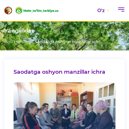
O'z
Yangiliklar
Bosh sahifa
Saodatga oshyon manzillar ichr...
Saodatga oshyon manzillar ichra