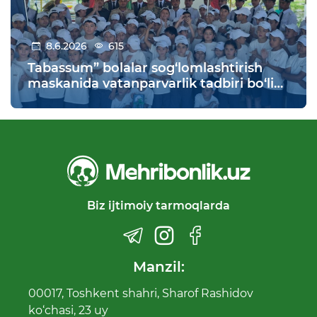
8.6.2026
615
Tabassum” bolalar sog‘lomlashtirish
maskanida vatanparvarlik tadbiri bo‘lib
o‘tdi
Biz ijtimoiy tarmoqlarda
Manzil:
00017, Toshkent shahri, Sharof Rashidov
ko‘chasi, 23 uy